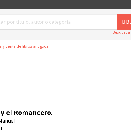
B
Búsqueda 
 y venta de libros antiguos
 y el Romancero.
Manuel.
51