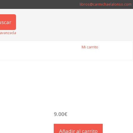
libros@carmichaelalonso.com
uscar
avanzada
Mi carrito
9.00€
Añadir al carrito