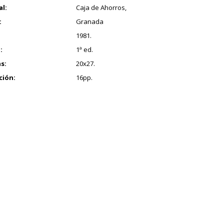
al:
Caja de Ahorros,
:
Granada
1981.
:
1ª ed.
s:
20x27.
ción:
16pp.