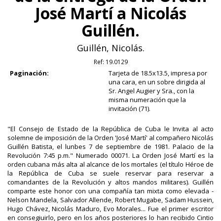
José Martí a Nicolás
Guillén.
Guillén, Nicolás.
Ref:
19.0129
Paginación:
Tarjeta de 18.5x13.5, impresa por
una cara, en un sobre dirigida al
Sr. Angel Augier y Sra., con la
misma numeración que la
invitación (71).
"El Consejo de Estado de la República de Cuba le Invita al acto
solemne de imposición de la Orden 'José Martí' al compañero Nicolás
Guillén Batista, el lunbes 7 de septiembre de 1981. Palacio de la
Revolución 7:45 p.m." Numerado 00071. La Orden José Martí es la
orden cubana más alta al alcance de los mortales (el título Héroe de
la República de Cuba se suele reservar para reservar a
comandantes de la Revolución y altos mandos militares). Guillén
comparte este honor con una compañía tan mixta como elevada -
Nelson Mandela, Salvador Allende, Robert Mugabe, Sadam Hussein,
Hugo Chávez, Nicolás Maduro, Evo Morales... Fue el primer escritor
en consegiuirlo, pero en los años posteriores lo han recibido Cintio