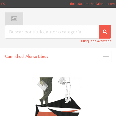
ES
libros@carmichaelalonso.com
Búsqueda avanzada
Toggle
naviga