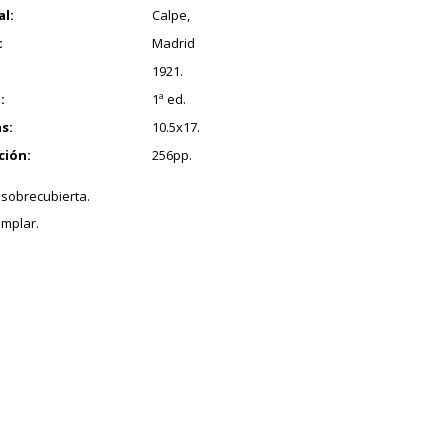
al:
Calpe,
:
Madrid
1921.
:
1ª ed.
s:
10.5x17.
ción:
256pp.
 sobrecubierta.
mplar.