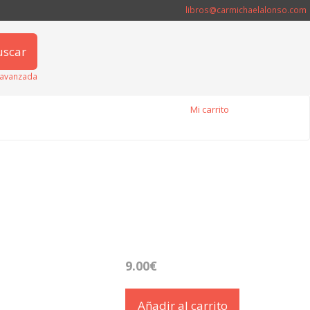
libros@carmichaelalonso.com
uscar
avanzada
Mi carrito
9.00€
Añadir al carrito