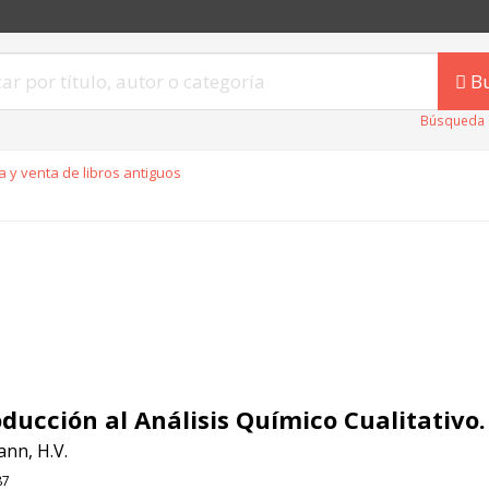
B
Búsqueda 
 y venta de libros antiguos
oducción al Análisis Químico Cualitativo.
nn, H.V.
87