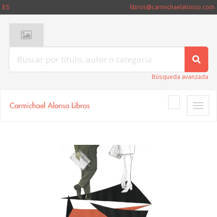
ES
libros@carmichaelalonso.com
Búsqueda avanzada
Toggle
naviga