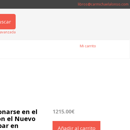
libros@carmichaelalonso.com
uscar
avanzada
Mi carrito
onarse en el
1215.00€
on el Nuevo
par en
Añadir al carrito