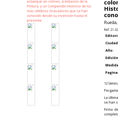
colo
Hist
cono
Rueda,
Ref:
21.0
Editori
Ciudad
Año:
Edición
Medida
Pagina
12 lámin
Pergami
La últim
se han c
Firma d
completo