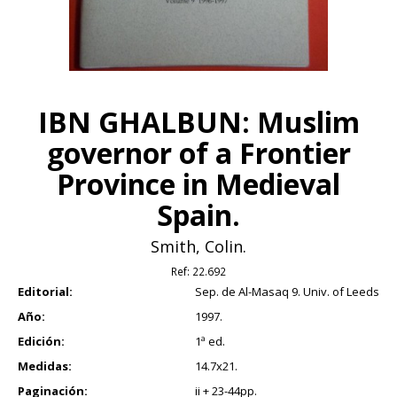
IBN GHALBUN: Muslim
governor of a Frontier
Province in Medieval
Spain.
Smith, Colin.
Ref:
22.692
Editorial:
Sep. de Al-Masaq 9. Univ. of Leeds
Año:
1997.
Edición:
1ª ed.
Medidas:
14.7x21.
Paginación:
ii + 23-44pp.