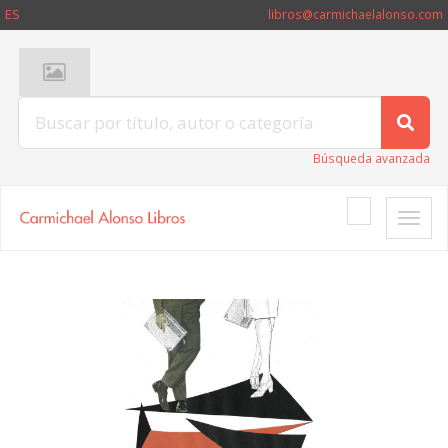
ES
libros@carmichaelalonso.com
Búsqueda avanzada
Toggle
naviga