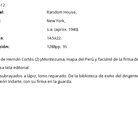
512
al:
Random House,
:
New York,
s.a. (aprox. 1940).
s:
14.5x22.
ción:
1288pp. 1h.
 de Hernán Cortés (2) yMontezuma, mapa del Perú y facsímil de la firma de
a tela editorial.
subrayados a lápiz, lomo reparado. De la biblioteca de exilio del dirigente
eón Vidarte, con su firma en la guarda.