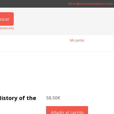
libros@carmichaelalonso.com
uscar
avanzada
Mi carrito
story of the
58.50€
Añadir al carrito