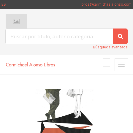
ES
libros@carmichaelalonso.com
Búsqueda avanzada
Toggle
naviga