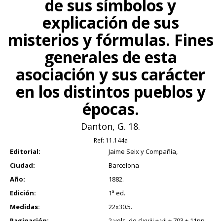
de sus símbolos y
explicación de sus
misterios y fórmulas. Fines
generales de esta
asociación y sus carácter
en los distintos pueblos y
épocas.
Danton, G. 18.
Ref:
11.144a
Editorial:
Jaime Seix y Compañía,
Ciudad:
Barcelona
Año:
1882.
Edición:
1ª ed.
Medidas:
22x30.5.
Paginación:
2 vols. de clxviii + vii + 703 + 11pp.