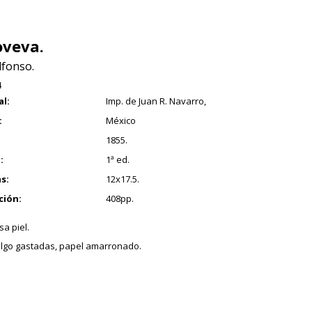
veva.
lfonso.
4
al:
Imp. de Juan R. Navarro,
:
México
1855.
:
1ª ed.
s:
12x17.5.
ción:
408pp.
a piel.
lgo gastadas, papel amarronado.