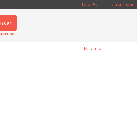
libros@carmichaelalonso.com
uscar
avanzada
Mi carrito