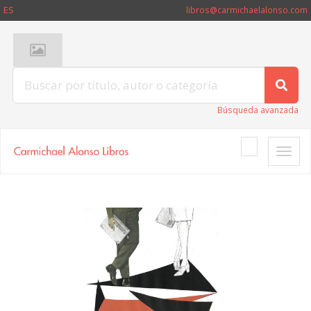
ES
libros@carmichaelalonso.com
Búsqueda avanzada
Toggle
naviga