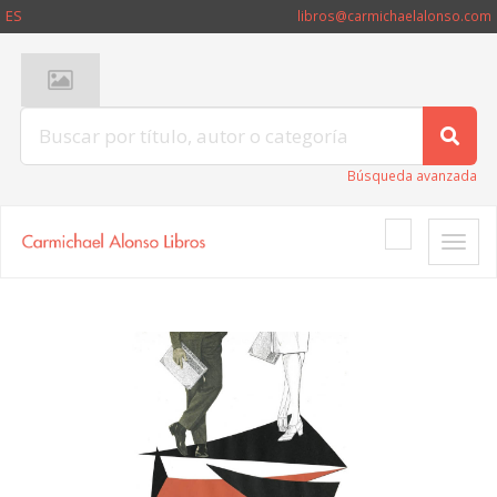
ES
libros@carmichaelalonso.com
Búsqueda avanzada
Toggle
naviga