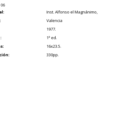
106
al:
Inst. Alfonso el Magnánimo,
:
Valencia
1977.
:
1ª ed.
s:
16x23.5.
ción:
330pp.