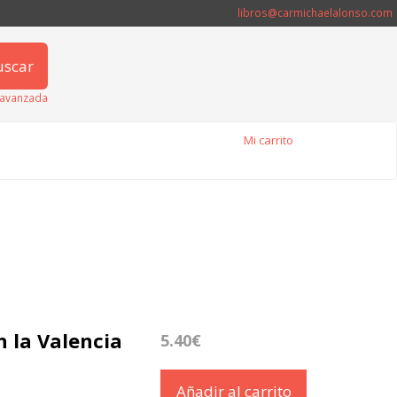
libros@carmichaelalonso.com
uscar
avanzada
Mi carrito
n la Valencia
5.40€
Añadir al carrito