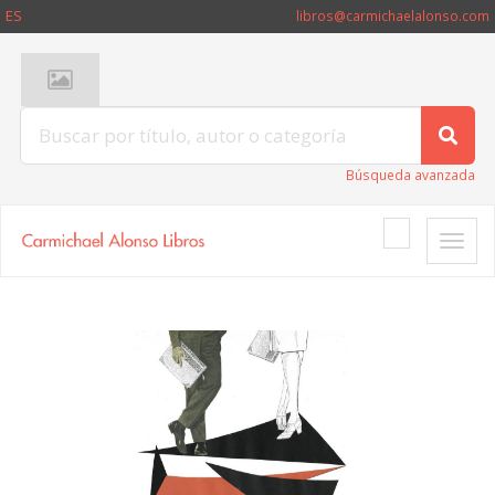
ES
libros@carmichaelalonso.com
Búsqueda avanzada
Toggle
naviga