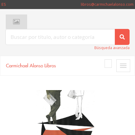
ES
libros@carmichaelalonso.com
Búsqueda avanzada
Toggle
naviga