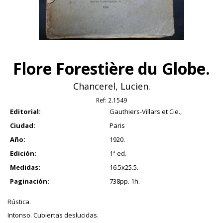
Flore Forestière du Globe.
Chancerel, Lucien.
Ref:
2.1549
Editorial:
Gauthiers-Villars et Cie.,
Ciudad:
Paris
Año:
1920.
Edición:
1ª ed.
Medidas:
16.5x25.5.
Paginación:
738pp. 1h.
Rústica.
Intonso. Cubiertas deslucidas.