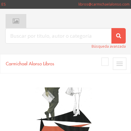
ES
libros@carmichaelalonso.com
Búsqueda avanzada
Toggle
naviga