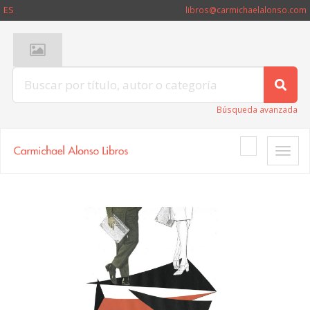
ES
libros@carmichaelalonso.com
Búsqueda avanzada
Toggle
naviga