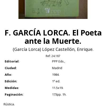
F. GARCÍA LORCA. El Poeta
ante la Muerte.
(García Lorca) López Castellón, Enrique.
Ref:
24.187
Editorial:
PPP Eds.,
Ciudad:
Madrid
Año:
1984.
Edición:
1ª ed.
Medidas:
11.5x19.
Paginación:
173pp. 1h.
Rústica.