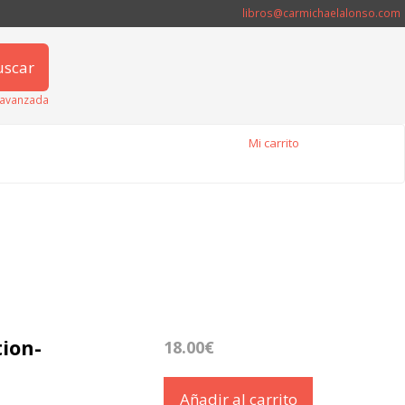
libros@carmichaelalonso.com
uscar
avanzada
Mi carrito
ion-
18.00€
Añadir al carrito