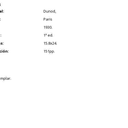
4
al:
Dunod,
:
Paris
1930.
:
1ª ed.
s:
15.8x24.
ción:
151pp.
mplar.