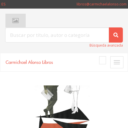
ES
libros@carmichaelalonso.com
Búsqueda avanzada
Toggle
naviga