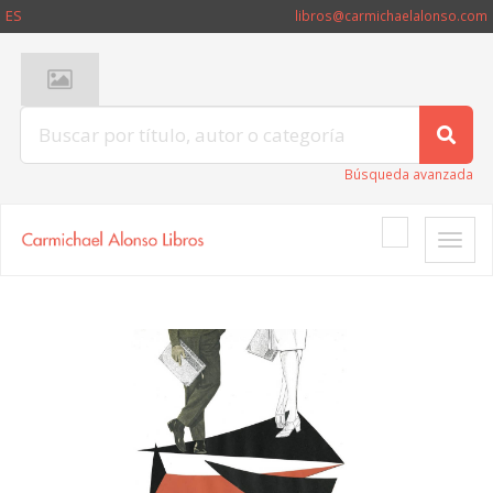
ES
libros@carmichaelalonso.com
Búsqueda avanzada
Toggle
naviga