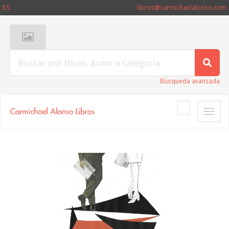
ES
libros@carmichaelalonso.com
Búsqueda avanzada
Toggle
naviga