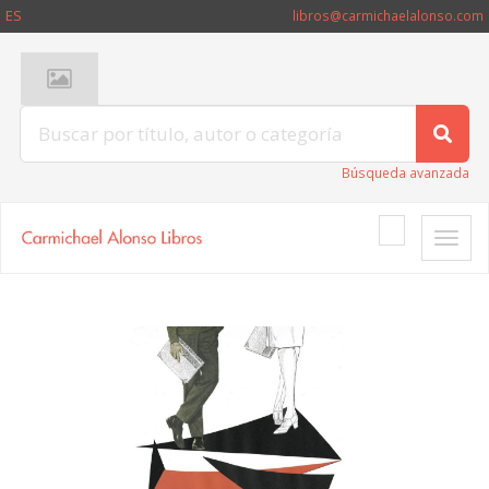
ES
libros@carmichaelalonso.com
Búsqueda avanzada
Toggle
naviga