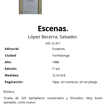
Escenas.
López Becerra, Salvador.
Ref:
22.977
Editorial:
Scriptum,
Ciudad:
Torrelavega
Año:
1988.
Edición:
1ª ed.
Medidas:
12.3x16.8.
Paginación:
16pp. sin numerar, en un pliego.
Rústica.
Tirada de 325 ejemplares numerados y firmados. Muy buen
ejemplar, como nuevo.