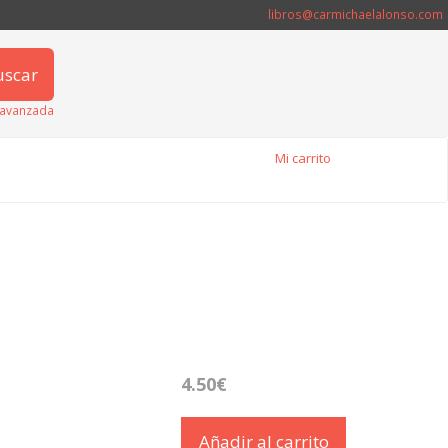
libros@carmichaelalonso.com
uscar
avanzada
Mi carrito
4.50€
Añadir al carrito