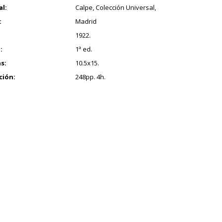
al:
Calpe, Colección Universal,
:
Madrid
1922.
:
1ª ed.
s:
10.5x15.
ción:
248pp. 4h.