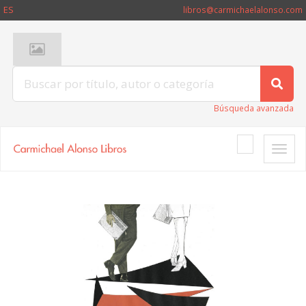
ES
libros@carmichaelalonso.com
Búsqueda avanzada
Toggle
naviga