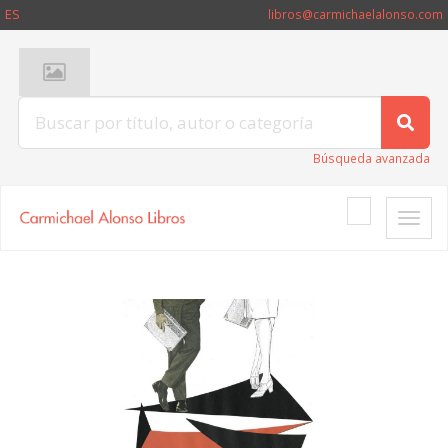
ES
libros@carmichaelalonso.com
Búsqueda avanzada
Toggle
naviga