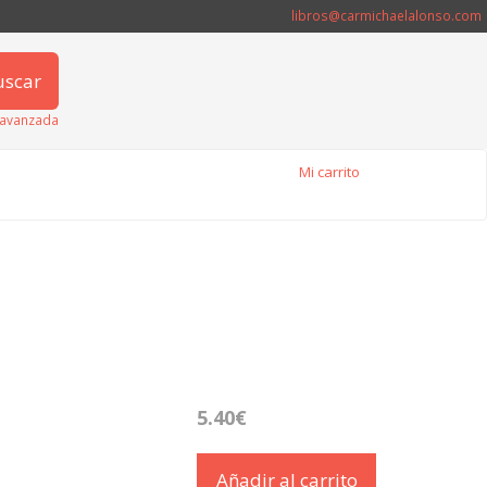
libros@carmichaelalonso.com
uscar
avanzada
Mi carrito
5.40€
Añadir al carrito