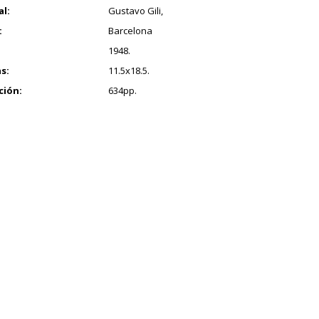
al:
Gustavo Gili,
:
Barcelona
1948.
s:
11.5x18.5.
ción:
634pp.