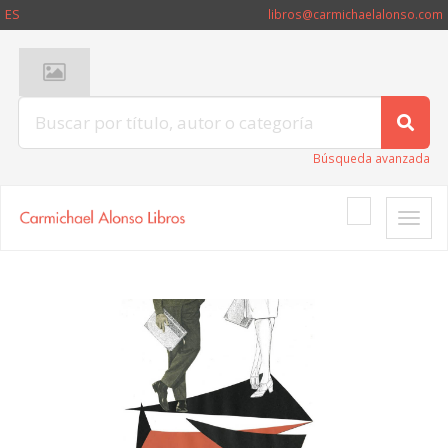
ES
libros@carmichaelalonso.com
Búsqueda avanzada
Toggle
naviga