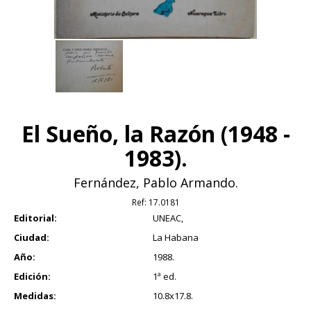
El Sueño, la Razón (1948 -
1983).
Fernández, Pablo Armando.
Ref:
17.0181
Editorial:
UNEAC,
Ciudad:
La Habana
Año:
1988.
Edición:
1ª ed.
Medidas:
10.8x17.8.