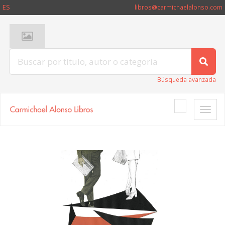
ES
libros@carmichaelalonso.com
Búsqueda avanzada
Toggle
naviga