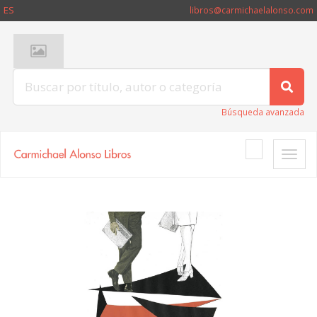
ES
libros@carmichaelalonso.com
Búsqueda avanzada
Toggle
naviga