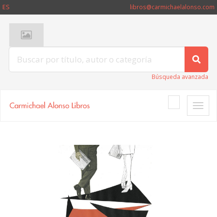
ES
libros@carmichaelalonso.com
Búsqueda avanzada
Toggle
naviga