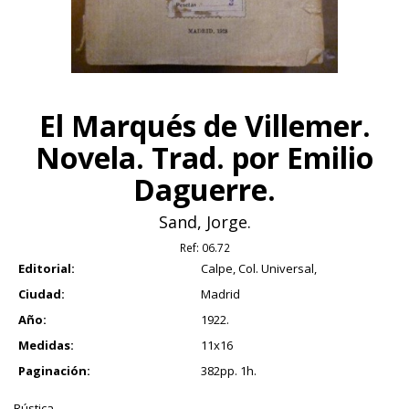
El Marqués de Villemer.
Novela. Trad. por Emilio
Daguerre.
Sand, Jorge.
Ref:
06.72
Editorial:
Calpe, Col. Universal,
Ciudad:
Madrid
Año:
1922.
Medidas:
11x16
Paginación:
382pp. 1h.
Rústica.