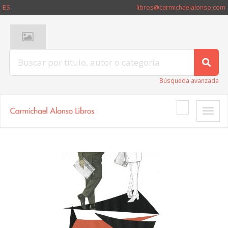
ES
libros@carmichaelalonso.com
Búsqueda avanzada
Toggle
naviga