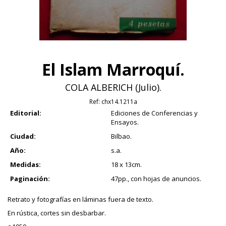
El Islam Marroquí.
COLA ALBERICH (Julio).
Ref:
chx14.1211a
Editorial:
Ediciones de Conferencias y
Ensayos.
Ciudad:
Bilbao.
Año:
s.a.
Medidas:
18 x 13cm.
Paginación:
47pp., con hojas de anuncios.
Retrato y fotografías en láminas fuera de texto.
En rústica, cortes sin desbarbar.