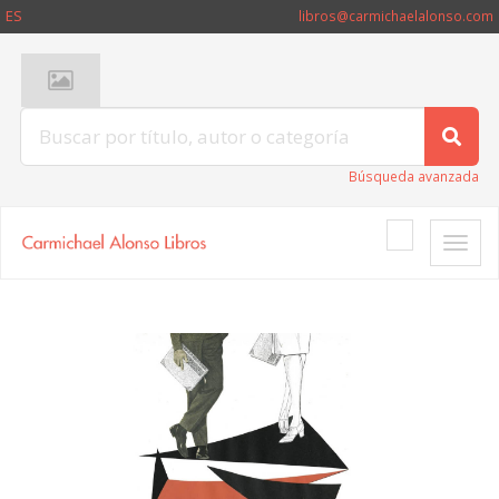
ES
libros@carmichaelalonso.com
Búsqueda avanzada
Toggle
naviga