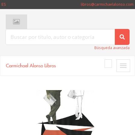
ES
libros@carmichaelalonso.com
Búsqueda avanzada
Toggle
naviga