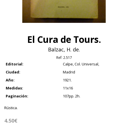
El Cura de Tours.
Balzac, H. de.
Ref:
2.517
Editorial:
Calpe, Col. Universal,
Ciudad:
Madrid
Año:
1921.
Medidas:
11x16
Paginación:
107pp. 2h.
Rústica.
4.50€