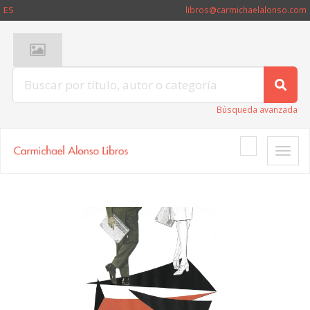
ES
libros@carmichaelalonso.com
Búsqueda avanzada
Toggle
naviga