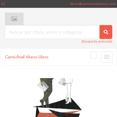
ES
libros@carmichaelalonso.com
Búsqueda avanzada
Toggle
naviga