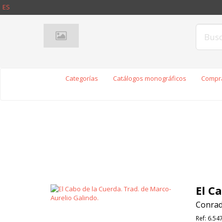
ES
Categorías
Catálogos monográficos
Compra
El C
Conrad,
Ref:
6.54