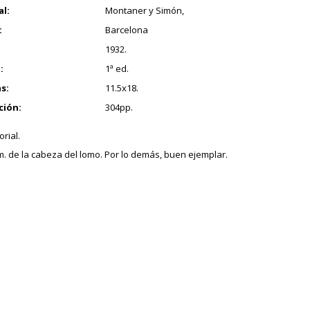
al:
Montaner y Simón,
:
Barcelona
1932.
:
1ª ed.
s:
11.5x18.
ción:
304pp.
orial.
cm. de la cabeza del lomo. Por lo demás, buen ejemplar.