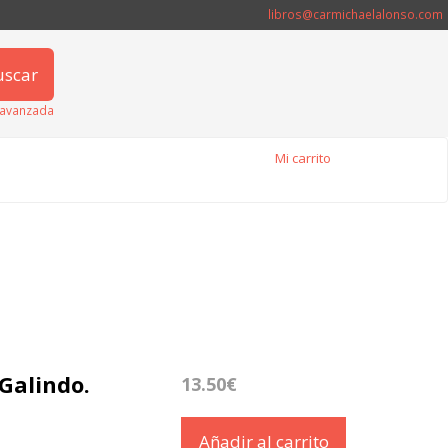
libros@carmichaelalonso.com
uscar
avanzada
Mi carrito
 Galindo.
13.50€
Añadir al carrito