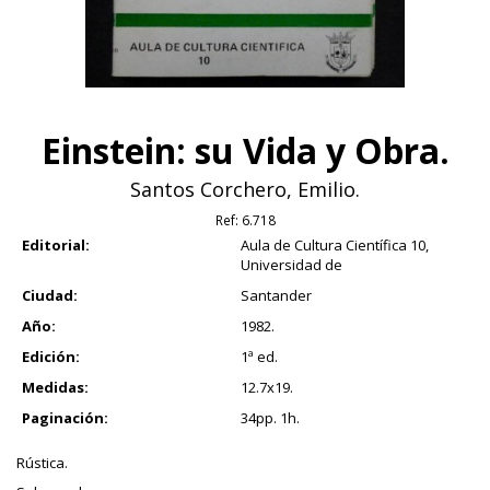
Einstein: su Vida y Obra.
Santos Corchero, Emilio.
Ref:
6.718
Editorial:
Aula de Cultura Científica 10,
Universidad de
Ciudad:
Santander
Año:
1982.
Edición:
1ª ed.
Medidas:
12.7x19.
Paginación:
34pp. 1h.
Rústica.