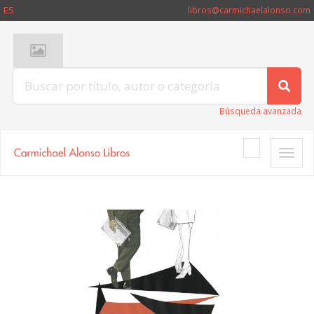
ES
libros@carmichaelalonso.com
Búsqueda avanzada
Toggle
naviga