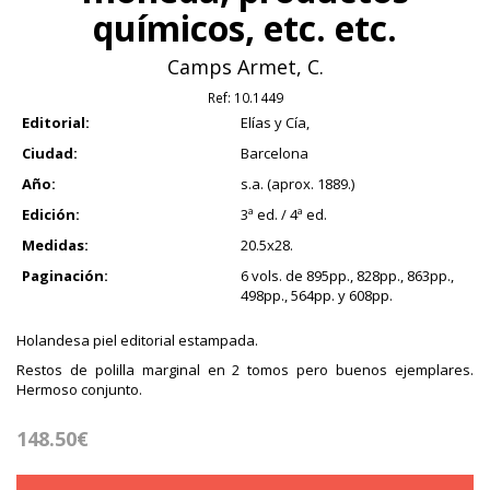
químicos, etc. etc.
Camps Armet, C.
Ref:
10.1449
Editorial:
Elías y Cía,
Ciudad:
Barcelona
Año:
s.a. (aprox. 1889.)
Edición:
3ª ed. / 4ª ed.
Medidas:
20.5x28.
Paginación:
6 vols. de 895pp., 828pp., 863pp.,
498pp., 564pp. y 608pp.
Holandesa piel editorial estampada.
Restos de polilla marginal en 2 tomos pero buenos ejemplares.
Hermoso conjunto.
148.50€