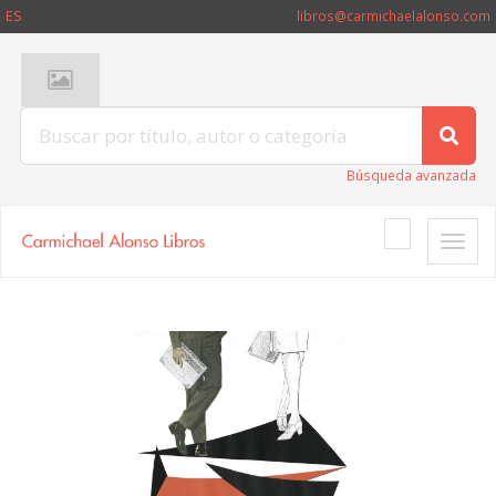
ES
libros@carmichaelalonso.com
Búsqueda avanzada
Toggle
naviga