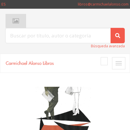
ES
libros@carmichaelalonso.com
Búsqueda avanzada
Toggle
naviga