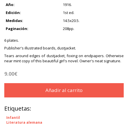
Año:
1916.
Edición:
1st ed.
Medidas:
14.5x20.5.
Paginación:
208pp.
6 plates.
Publisher's illustrated boards, dustjacket.
Tears around edges of dustjacket, foxing on endpapers. Otherwise
near mint copy of this beautiful girl's novel. Owner's neat signature.
9.00€
Añadir al carrito
Etiquetas:
Infantil
Literatura alemana