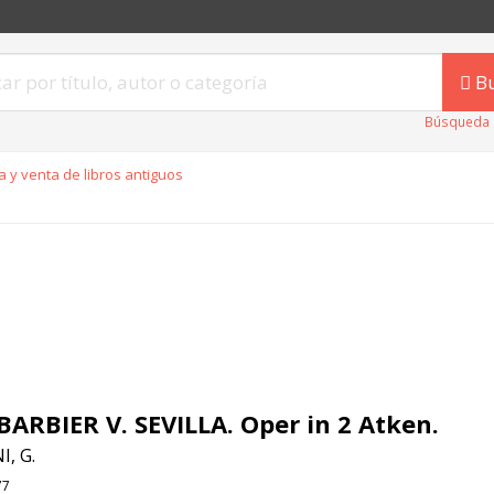
B
Búsqueda 
 y venta de libros antiguos
BARBIER V. SEVILLA. Oper in 2 Atken.
I, G.
77