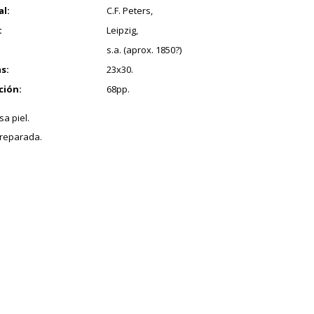
al:
C.F. Peters,
:
Leipzig,
s.a. (aprox. 1850?)
s:
23x30.
ción:
68pp.
a piel.
reparada.