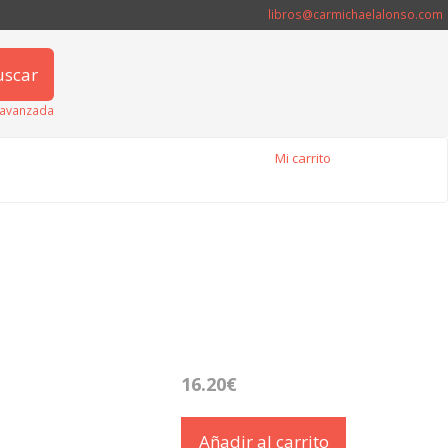
libros@carmichaelalonso.com
uscar
avanzada
Mi carrito
16.20€
Añadir al carrito