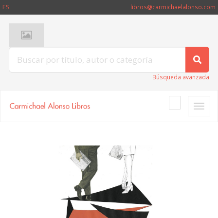
ES
libros@carmichaelalonso.com
Búsqueda avanzada
Toggle
naviga