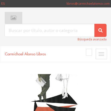
ES
libros@carmichaelalonso.com
Búsqueda avanzada
Toggle
naviga