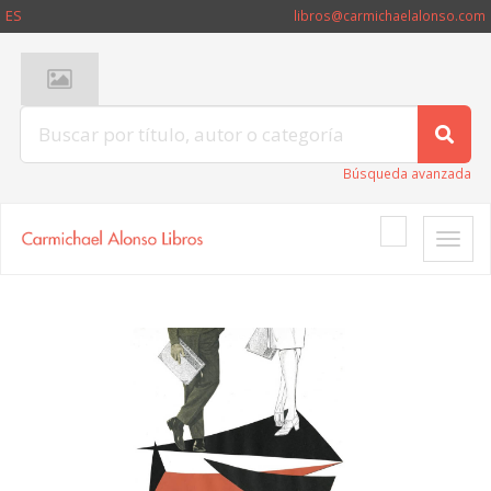
ES
libros@carmichaelalonso.com
Búsqueda avanzada
Toggle
naviga