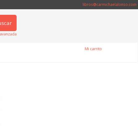
libros@carmichaelalonso.com
uscar
avanzada
Mi carrito