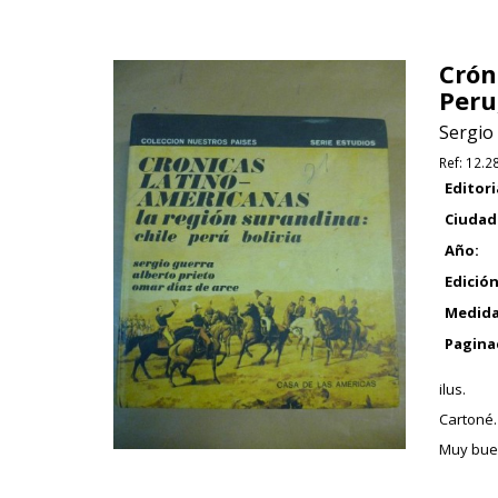
Crón
Peru,
Sergio 
Ref:
12.2
Editori
Ciudad
Año:
Edición
Medida
Pagina
ilus.
Cartoné.
Muy bue