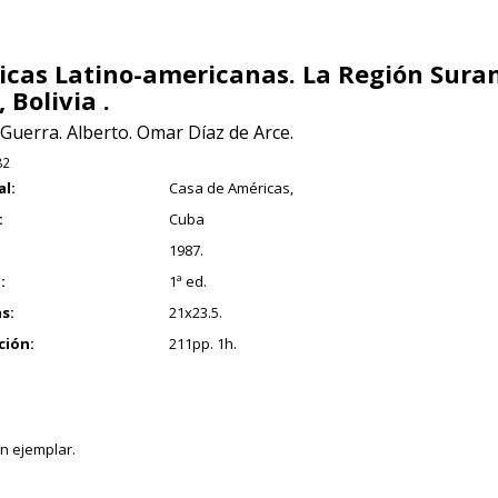
icas Latino-americanas. La Región Suran
 Bolivia .
Guerra. Alberto. Omar Díaz de Arce.
82
al:
Casa de Américas,
:
Cuba
1987.
:
1ª ed.
s:
21x23.5.
ción:
211pp. 1h.
n ejemplar.