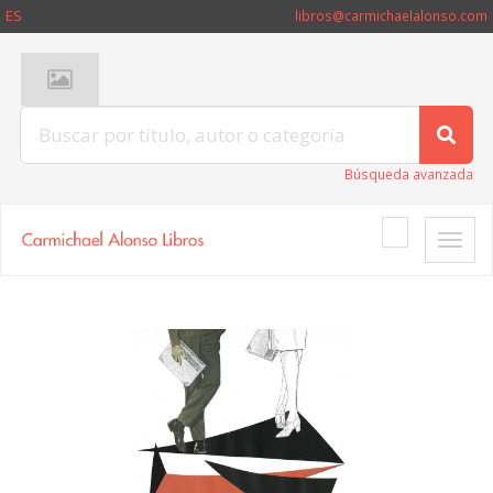
ES
libros@carmichaelalonso.com
Búsqueda avanzada
Toggle
naviga