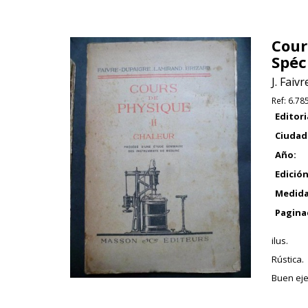
Cour
Spéc
J. Faiv
Ref:
6.78
Editori
Ciudad
Año:
Edición
Medida
Pagina
ilus.
Rústica.
Buen ejem