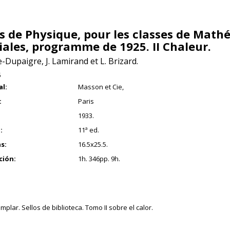
s de Physique, pour les classes de Mat
iales, programme de 1925. II Chaleur.
re-Dupaigre, J. Lamirand et L. Brizard.
5
al:
Masson et Cie,
:
Paris
1933.
:
11ª ed.
s:
16.5x25.5.
ción:
1h. 346pp. 9h.
plar. Sellos de biblioteca. Tomo II sobre el calor.