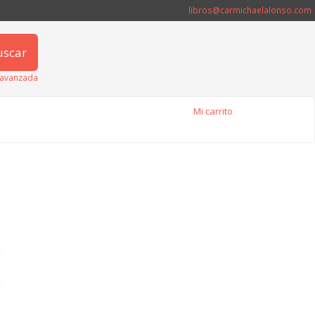
libros@carmichaelalonso.com
uscar
avanzada
Mi carrito