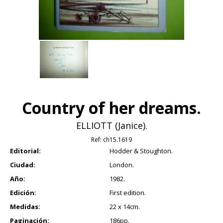
Country of her dreams.
ELLIOTT (Janice).
Ref:
ch15.1619
Editorial:
Hodder & Stoughton.
Ciudad:
London.
Año:
1982.
Edición:
First edition.
Medidas:
22 x 14cm.
Paginación:
186pp.