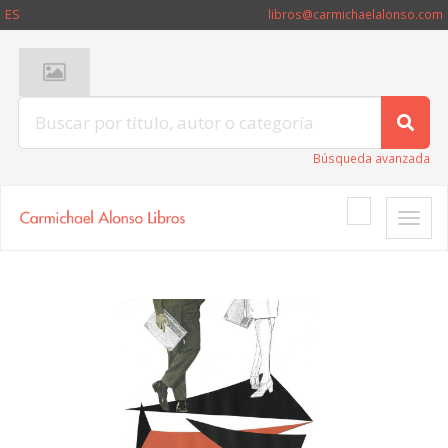
ES
libros@carmichaelalonso.com
Búsqueda avanzada
Toggle
naviga