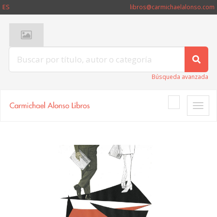
ES
libros@carmichaelalonso.com
Búsqueda avanzada
Toggle
naviga