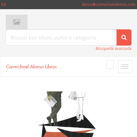
ES
libros@carmichaelalonso.com
Búsqueda avanzada
Toggle
naviga