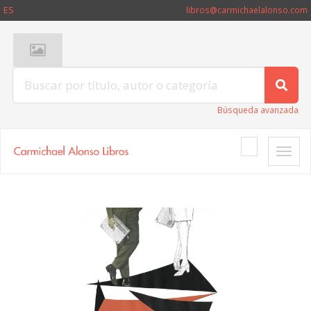
ES
libros@carmichaelalonso.com
Búsqueda avanzada
Toggle
naviga